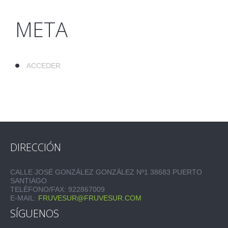
META
ACCEDER
DIRECCIÓN
CALLE JOSÉ GONZÁLEZ GONZÁLEZ Nº1 38683 PUERTO
SANTIAGO
TELÉFONO/FAX: 922867009
E-MAIL:
FRUVESUR@FRUVESUR.COM
SÍGUENOS