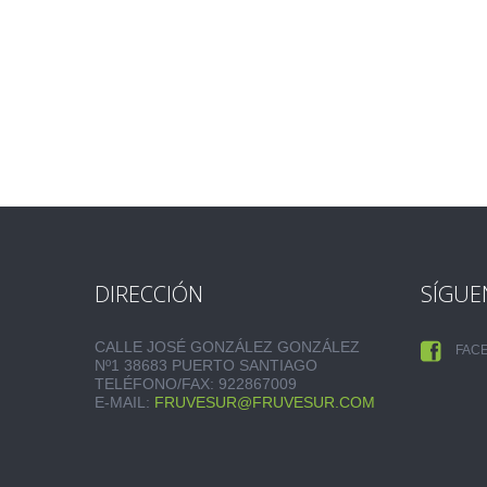
DIRECCIÓN
SÍGUE
CALLE JOSÉ GONZÁLEZ GONZÁLEZ
FAC
Nº1 38683 PUERTO SANTIAGO
TELÉFONO/FAX: 922867009
E-MAIL:
FRUVESUR@FRUVESUR.COM