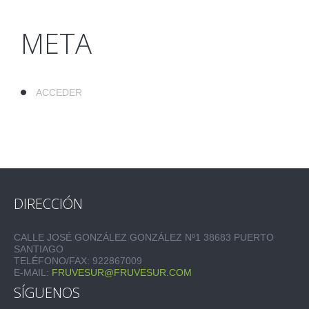
META
ACCEDER
DIRECCIÓN
CALLE JOSÉ GONZÁLEZ GONZÁLEZ Nº1 38683 PUERTO
SANTIAGO
TELÉFONO/FAX: 922867009
E-MAIL:
FRUVESUR@FRUVESUR.COM
SÍGUENOS