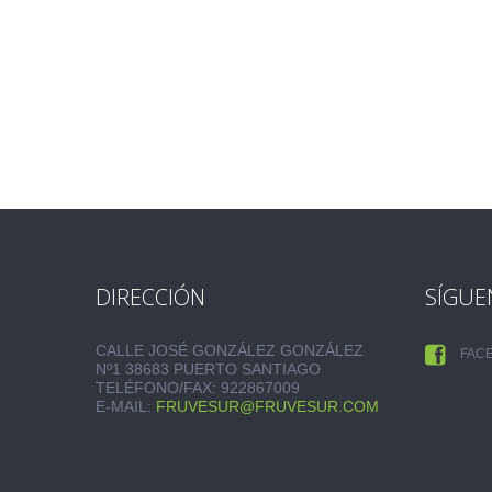
DIRECCIÓN
SÍGUE
CALLE JOSÉ GONZÁLEZ GONZÁLEZ
FAC
Nº1 38683 PUERTO SANTIAGO
TELÉFONO/FAX: 922867009
E-MAIL:
FRUVESUR@FRUVESUR.COM