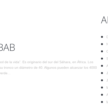
A
BAB
ol de la vida”. Es originario del sur del Sáhara, en África. Los
 su tronco un diámetro de 40. Algunos pueden alcanzar los 4000
 verde…