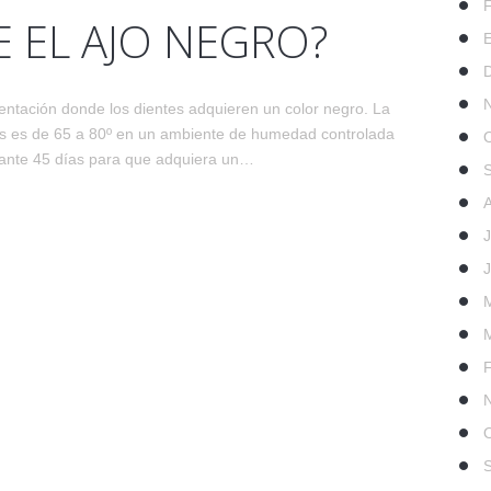
E EL AJO NEGRO?
entación donde los dientes adquieren un color negro. La
os es de 65 a 80º en un ambiente de humedad controlada
rante 45 días para que adquiera un…